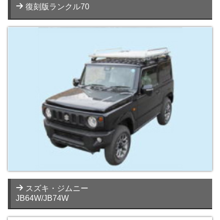
復刻版ランクル70
スズキ・ジムニー
JB64W/JB74W